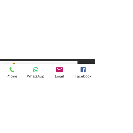
Phone
WhatsApp
Email
Facebook
SEPAR ELEKTRİK OTOMOTİV İNŞAAT TAAH
SAN VE TİC LTD ŞTİ
Merkez Adres
: YÜKSELTEPE MAH. ŞEHİT BAYRAM ULUER
CAD. NO: 63 / B
KEÇİÖREN / ANKARA
TEL:
+90552 302 29 49
E-Posta:
separmakina@hotmail.com
WEB SİTE:
www.separmakina.com