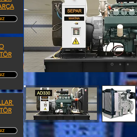
ARÇA
NIZ
O
TÖR
NIZ
LLAR
TÖR
NIZ