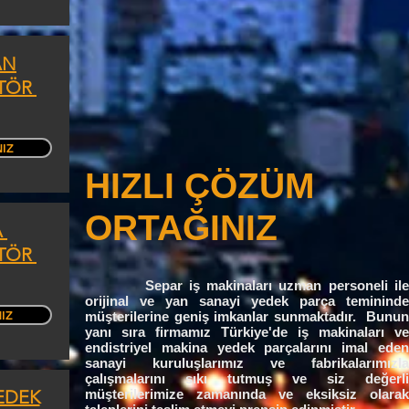
AN
TÖR
NIZ
HIZLI ÇÖZÜM
ORTAĞINIZ
A
TÖR
Separ iş makinaları uzman personeli ile
orijinal ve yan sanayi yedek parça temininde
NIZ
müşterilerine geniş imkanlar sunmaktadır. Bunun
yanı sıra firmamız Türkiye'de iş makinaları ve
endistriyel makina yedek parçalarını imal eden
sanayi kuruluşlarımız ve fabrikalarımızla
çalışmalarını sıkı tutmuş ve siz değerli
EDEK
müşterilerimize zamanında ve eksiksiz olarak