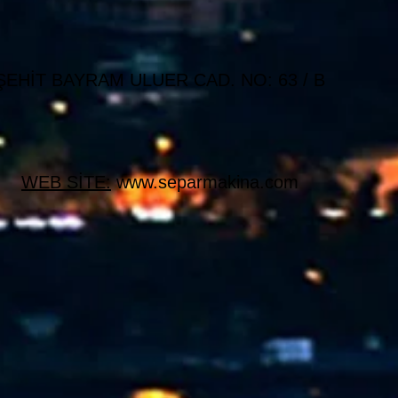
HİT BAYRAM ULUER CAD. NO: 63 / B
WEB SİTE:
www.separmakina.com