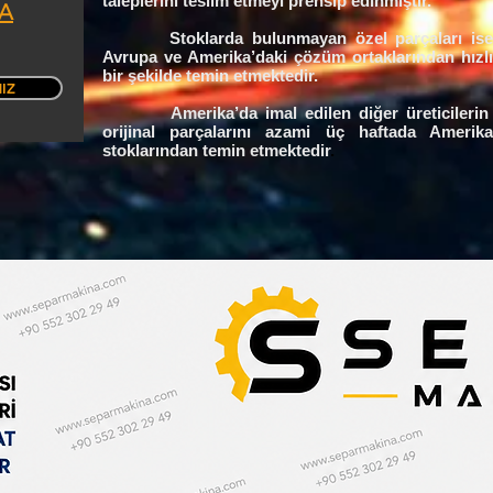
taleplerini teslim etmeyi prensip edinmiştir.
A
Stoklarda bulunmayan özel parçaları ise
Avrupa ve Amerika’daki çözüm ortaklarından hızlı
bir şekilde temin etmektedir.
NIZ
Amerika’da imal edilen diğer üreticilerin
orijinal parçalarını azami üç haftada Amerika
stoklarından temin etmektedir
.