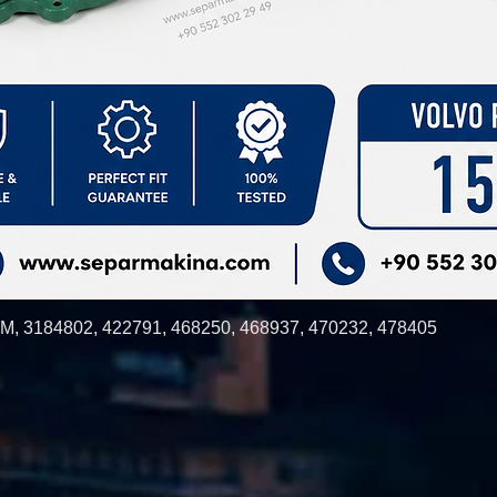
3184802, 422791, 468250, 468937, 470232, 478405
Быстрый просмотр