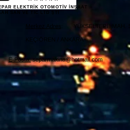
EPAR ELEKTRİK OTOMOTİV İNŞAAT
AAH SAN VE TİC LTD ŞTİ
Merkez Adres
: YÜKSELTEPE MAH. ŞE
KEÇİÖREN / ANKARA
E-Posta:
separmakina@hotmail.com