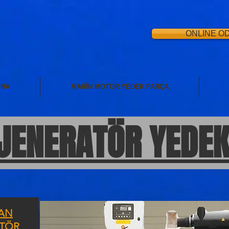
ONLINE O
İNA
MARİN MOTOR YEDEK PARÇA
JENERATÖR YEDE
AN
TÖR