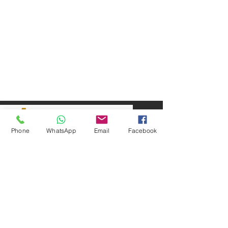
Phone
WhatsApp
Email
Facebook
SEPAR ELEKTRİK OTOMOTİV İNŞAAT TAAH
SAN VE TİC LTD ŞTİ
Merkez Adres
: YÜKSELTEPE MAH. ŞEHİT BAYRAM ULUER
CAD. NO: 63 / B
KEÇİÖREN / ANKARA
TEL:
+90552 302 29 49
E-Posta:
separmakina@hotmail.com
WEB SİTE:
www.separmakina.com