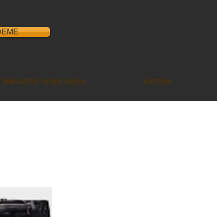
DEME
JENERATÖR YEDEK PARÇA
İLETİŞİM