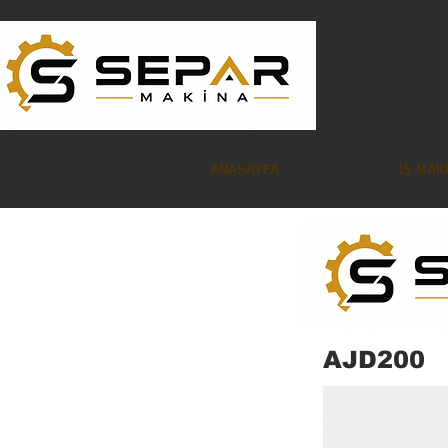
ANASAYFA
İŞ MAK
AJD200