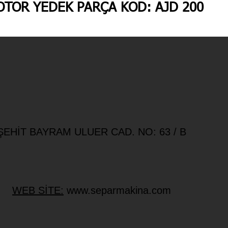
TOR YEDEK PARÇA KOD: AJD 200
HİT BAYRAM ULUER CAD. NO: 63 / B
WEB SİTE:
www.separmakina.com