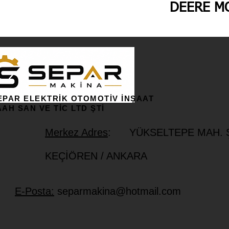
DEERE MO
EPAR ELEKTRİK OTOMOTİV İNŞAAT
AAH SAN VE TİC LTD ŞTİ
Merkez Adres
: YÜKSELTEPE MAH. ŞE
KEÇİÖREN / ANKARA
E-Posta:
separmakina@hotmail.com