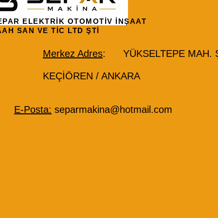
EPAR ELEKTRİK OTOMOTİV İNŞAAT
AAH SAN VE TİC LTD ŞTİ
Merkez Adres
: YÜKSELTEPE MAH. ŞE
KEÇİÖREN / ANKARA
E-Posta:
separmakina@hotmail.com