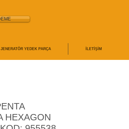
DEME
JENERATÖR YEDEK PARÇA
İLETİŞİM
PENTA
A HEXAGON
KOD: 955538