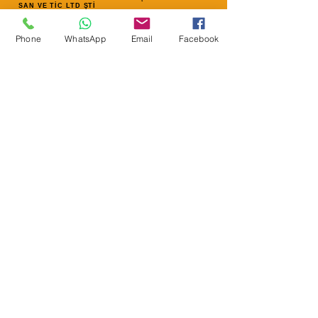
SAN VE TİC LTD ŞTİ
Merkez Adres
: YÜKSELTEPE MAH. ŞEHİT BAYRAM ULUER
CAD. NO: 63 / B
Phone
WhatsApp
Email
Facebook
KEÇİÖREN / ANKARA
TEL:
+90552 302 29 49
E-Posta:
separmakina@hotmail.com
WEB SİTE:
www.separmakina.com