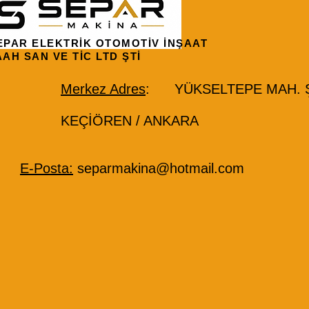
EPAR ELEKTRİK OTOMOTİV İNŞAAT
AAH SAN VE TİC LTD ŞTİ
Merkez Adres
: YÜKSELTEPE MAH. ŞE
KEÇİÖREN / ANKARA
E-Posta:
separmakina@hotmail.com