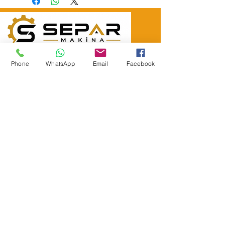
SEPAR ELEKTRİK OTOMOTİV İNŞAAT TAAH
SAN VE TİC LTD ŞTİ
Phone
WhatsApp
Email
Facebook
Merkez Adres
: YÜKSELTEPE MAH. ŞEHİT BAYRAM ULUER
CAD. NO: 63 / B
KEÇİÖREN / ANKARA
TEL:
+90552 302 29 49
E-Posta:
separmakina@hotmail.com
WEB SİTE:
www.separmakina.com