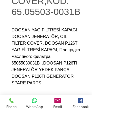
COVER,KOD:
65.05503-0031B
DOOSAN YAG FİLTRESİ KAPAGI,
DOOSAN JENERATÖR, OIL
FILTER COVER, DOOSAN P126TI
YAG FİLTRESİ KAPAGI, Площадка
масляного фильтра,
65055030031B ,DOOSAN P126TI
JENERATÖR YEDEK PARÇA,
DOOSAN P126TI GENERATOR
SPARE PARTS,
Phone
WhatsApp
Email
Facebook
SEPAR ELEKTRİK OTOMOTİV İNŞAAT TAAH